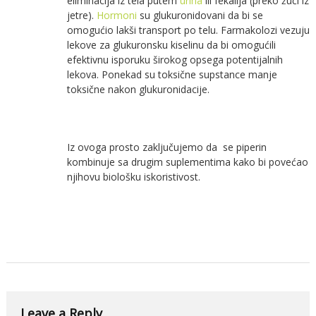
eliminacija iz tela putem
urina
ili fekalija (preko žuči iz
jetre).
Hormoni
su glukuronidovani da bi se
omogućio lakši transport po telu. Farmakolozi vezuju
lekove za glukuronsku kiselinu da bi omogućili
efektivnu isporuku širokog opsega potentijalnih
lekova. Ponekad su toksične supstance manje
toksične nakon glukuronidacije.
Iz ovoga prosto zaključujemo da se piperin
kombinuje sa drugim suplementima kako bi povećao
njihovu biološku iskoristivost.
Leave a Reply