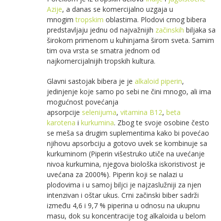
Azije
, a danas se komercijalno uzgaja u
mnogim
tropskim
oblastima. Plodovi crnog bibera
predstavljaju jednu od najvažnijih
začinskih
biljaka sa
širokom primenom u kuhinjama širom sveta. Samim
tim ova vrsta se smatra jednom od
najkomercijalnijih tropskih kultura.
Glavni sastojak bibera je je
alkaloid
piperin
,
jedinjenje koje samo po sebi ne čini mnogo, ali ima
mogućnost povećanja
apsorpcije
selenijuma
,
vitamina B12
,
beta
karotena
i
kurkumina
. Zbog te svoje osobine često
se meša sa drugim suplementima kako bi povećao
njihovu apsorbciju a gotovo uvek se kombinuje sa
kurkuminom (Piperin višestruko utiče na uvećanje
nivoa kurkumina, njegova biološka iskoristivost je
uvećana za 2000%). Piperin koji se nalazi u
plodovima i u samoj biljci je najzaslužniji za njen
intenzivan i oštar ukus. Crni začinski biber sadrži
između 4,6 i 9,7 % piperina u odnosu na ukupnu
masu, dok su koncentracije tog alkaloida u belom