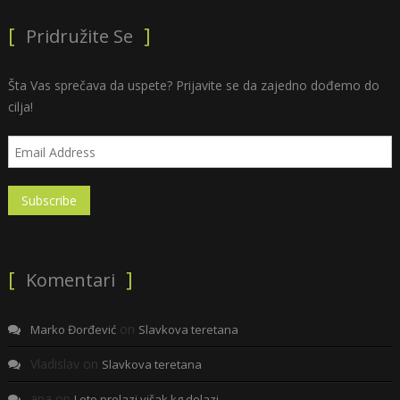
Pridružite Se
Šta Vas sprečava da uspete? Prijavite se da zajedno dođemo do
cilja!
Komentari
on
Marko Đorđević
Slavkova teretana
Vladislav
on
Slavkova teretana
ana
on
Leto prolazi višak kg dolazi