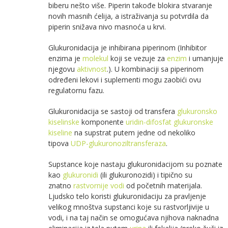
biberu nešto više. Piperin takođe blokira stvaranje
novih masnih ćelija, a istraživanja su potvrdila da
piperin snižava nivo masnoća u krvi.
Glukuronidacija je inhibirana piperinom (Inhibitor
enzima je
molekul
koji se vezuje za
enzim
i umanjuje
njegovu
aktivnost
.). U kombinaciji sa piperinom
određeni lekovi i suplementi mogu zaobići ovu
regulatornu fazu.
Glukuronidacija se sastoji od transfera
glukuronsko
kiselinske
komponente
uridin-difosfat glukuronske
kiseline
na supstrat putem jedne od nekoliko
tipova
UDP-glukuronoziltransferaza
.
Supstance koje nastaju glukuronidacijom su poznate
kao
glukuronidi
(ili glukuronozidi) i tipično su
znatno
rastvornije
vodi
od početnih materijala.
Ljudsko telo koristi glukuronidaciju za pravljenje
velikog mnoštva supstanci koje su rastvorljivije u
vodi, i na taj način se omogućava njihova naknadna