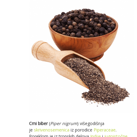
Crni biber
(
Piper nigrum
) višegodišnja
je
skrivenosemenica
iz porodice
Piperaceae
.
Poreklom je iz tropskih delova
Indije
i
jugoistočne