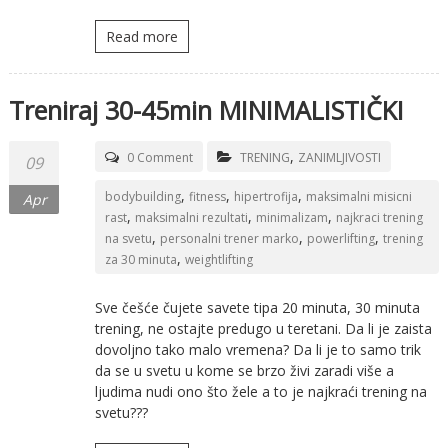
Read more
Treniraj 30-45min MINIMALISTIČKI
,
0 Comment
TRENING
ZANIMLJIVOSTI
09
,
,
,
bodybuilding
fitness
hipertrofija
maksimalni misicni
Apr
,
,
,
rast
maksimalni rezultati
minimalizam
najkraci trening
,
,
,
na svetu
personalni trener marko
powerlifting
trening
,
za 30 minuta
weightlifting
Sve češće čujete savete tipa 20 minuta, 30 minuta
trening, ne ostajte predugo u teretani. Da li je zaista
dovoljno tako malo vremena? Da li je to samo trik
da se u svetu u kome se brzo živi zaradi više a
ljudima nudi ono što žele a to je najkraći trening na
svetu???