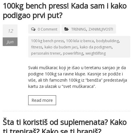
100kg bench press! Kada sam i kako
podigao prvi put?
,
0 Comment
TRENING
ZANIMLJIVOSTI
12
,
,
,
100 kg bench press
100 kila iz benca
bodybuilding
Jun
,
,
,
fitness
kako da budem jaci
kako da podignem
,
,
personalni trener
powerlifting
weightlifting
Svaki muškarac koji je išao u teretanu sanjao je da
podigne 100kg sa ravne klupe. Kasnije se podiže i
više, ali tih famoznih 100kg iz “bendža” predestavlja
kartu za ulazak u “svet muškaraca”.
Read more
Šta ti koristiš od suplemenata? Kako
ti treniraš? Kako se ti hraniš?