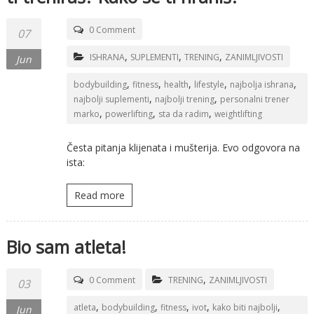
0 Comment
07
,
,
,
ISHRANA
SUPLEMENTI
TRENING
ZANIMLJIVOSTI
Jun
,
,
,
,
,
bodybuilding
fitness
health
lifestyle
najbolja ishrana
,
,
najbolji suplementi
najbolji trening
personalni trener
,
,
,
marko
powerlifting
sta da radim
weightlifting
Česta pitanja klijenata i mušterija. Evo odgovora na
ista:
Read more
Bio sam atleta!
,
0 Comment
TRENING
ZANIMLJIVOSTI
03
,
,
,
,
,
atleta
bodybuilding
fitness
ivot
kako biti najbolji
Jun