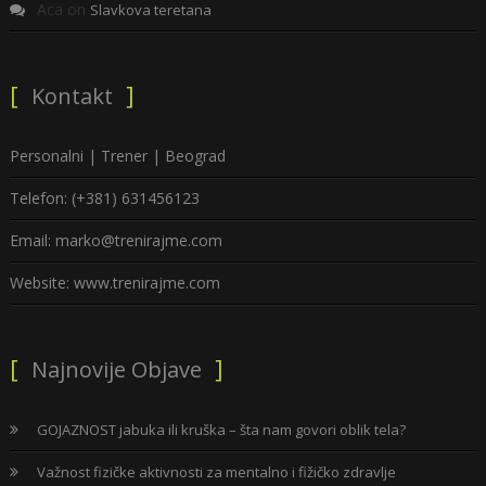
Aca
on
Slavkova teretana
Kontakt
Personalni | Trener | Beograd
Telefon: (+381) 631456123
Email: marko@trenirajme.com
Website: www.trenirajme.com
Najnovije Objave
GOJAZNOST jabuka ili kruška – šta nam govori oblik tela?
Važnost fizičke aktivnosti za mentalno i fižičko zdravlje