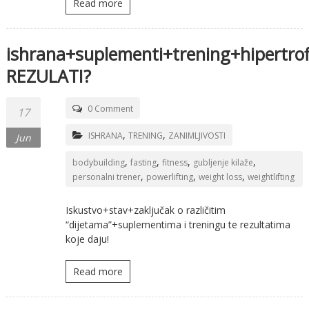
Read more
ishrana+suplementi+trening+hipertrof
REZULATI?
0 Comment
17
,
,
ISHRANA
TRENING
ZANIMLJIVOSTI
Jun
,
,
,
,
bodybuilding
fasting
fitness
gubljenje kilaže
,
,
,
personalni trener
powerlifting
weight loss
weightlifting
Iskustvo+stav+zaključak o različitim
“dijetama”+suplementima i treningu te rezultatima
koje daju!
Read more