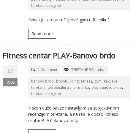
teretane beograd
Kakva je teretana Filipović gym u Resniku?
Read more
Fitness centar PLAY-Banovo brdo
1 Comment
TERETANE BG - utisci
07
,
,
,
,
banovo brdo
bodybuilding
fitness
gym
kakva je
Nov
,
,
,
teretana
perosnalni trener marko
play banovo brdo
teretane beograd
Nakon duže pauze nastavljam sa subjektivnom
recenzijom teretana, a na red je dosao Fitness
centar PLAY-Banovo brdo.