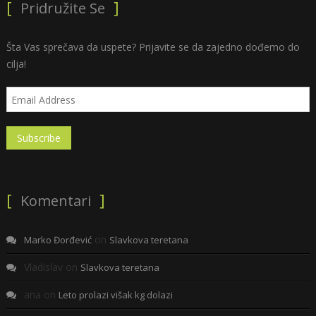
Pridružite Se
Šta Vas sprečava da uspete? Prijavite se da zajedno dođemo do
cilja!
Komentari
on
Marko Đorđević
Slavkova teretana
Vladislav
on
Slavkova teretana
ana
on
Leto prolazi višak kg dolazi