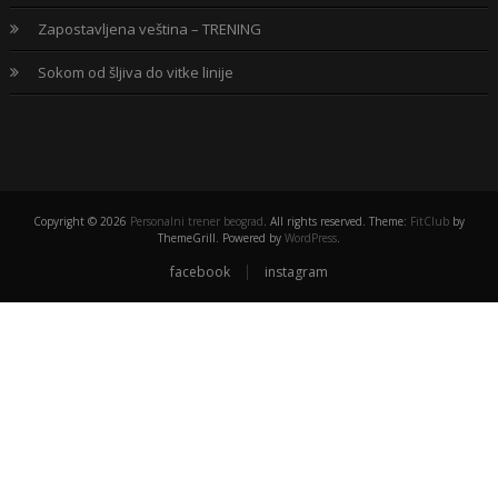
Zapostavljena veština – TRENING
Sokom od šljiva do vitke linije
Copyright © 2026
Personalni trener beograd
. All rights reserved. Theme:
FitClub
by
ThemeGrill. Powered by
WordPress
.
facebook
instagram