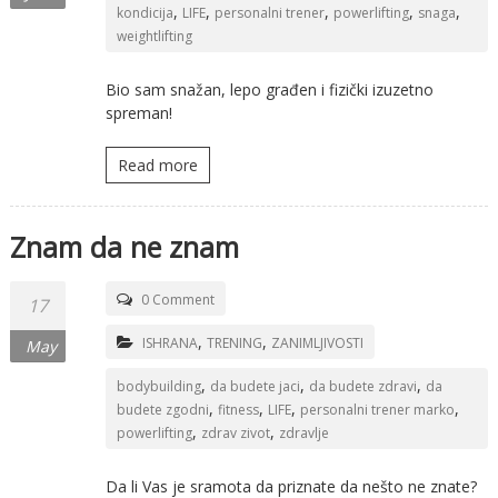
,
,
,
,
,
kondicija
LIFE
personalni trener
powerlifting
snaga
weightlifting
Bio sam snažan, lepo građen i fizički izuzetno
spreman!
Read more
Znam da ne znam
0 Comment
17
,
,
ISHRANA
TRENING
ZANIMLJIVOSTI
May
,
,
,
bodybuilding
da budete jaci
da budete zdravi
da
,
,
,
,
budete zgodni
fitness
LIFE
personalni trener marko
,
,
powerlifting
zdrav zivot
zdravlje
Da li Vas je sramota da priznate da nešto ne znate?