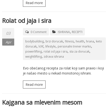
Read more
Rolat od jaja i sira
,
0 Comment
ISHRANA
RECEPTI
03
,
,
,
,
,
bodybuilding
brzi dorucak
fitness
health
hrana
keto
Apr
,
,
,
,
dorucak
lchf
lifestyle
personalni trener marko
,
,
,
powerlifting
rolat od jaja i sira
sta za dorucak
,
weightlifting
zdrava ishrana
Evo obećanog recepta za rolat koji sam pravio i koji
je našao mesto u nekad monotonoj ishrani.
Read more
Kajgana sa mlevenim mesom