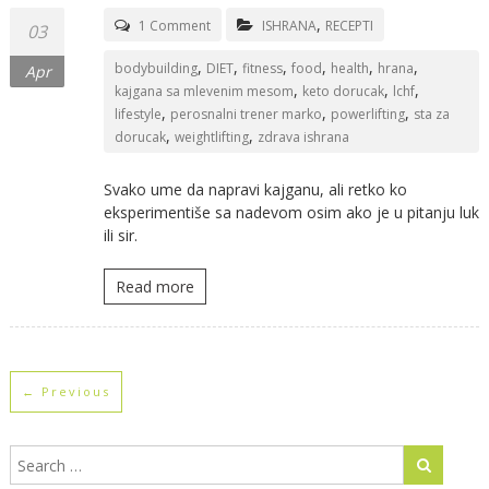
,
1 Comment
ISHRANA
RECEPTI
03
,
,
,
,
,
,
bodybuilding
DIET
fitness
food
health
hrana
Apr
,
,
,
kajgana sa mlevenim mesom
keto dorucak
lchf
,
,
,
lifestyle
perosnalni trener marko
powerlifting
sta za
,
,
dorucak
weightlifting
zdrava ishrana
Svako ume da napravi kajganu, ali retko ko
eksperimentiše sa nadevom osim ako je u pitanju luk
ili sir.
Read more
← Previous