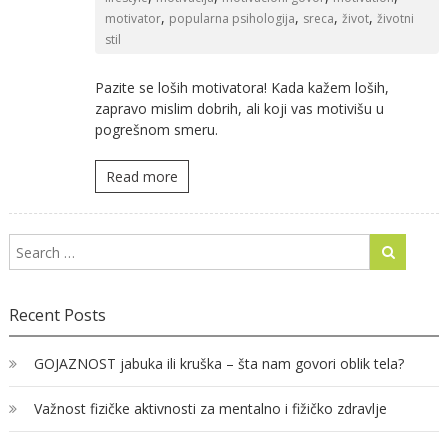
,
,
,
,
motivator
popularna psihologija
sreca
život
životni
stil
Pazite se loših motivatora! Kada kažem loših,
zapravo mislim dobrih, ali koji vas motivišu u
pogrešnom smeru.
Read more
Recent Posts
GOJAZNOST jabuka ili kruška – šta nam govori oblik tela?
Važnost fizičke aktivnosti za mentalno i fižičko zdravlje