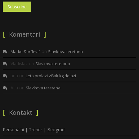
Komentari
on
Marko Đorđević
Slavkova teretana
Vladislav
on
Slavkova teretana
ana
on
Leto prolazi višak kg dolazi
Aca
on
Slavkova teretana
Kontakt
Personalni | Trener | Beograd