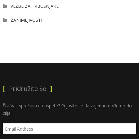
VEŽBE ZA TRBUŠNJAKE
ZANIMLJIVOSTI
Pridružite Se
Šta Vas sprečava da uspete? Prijavite se da zajedno dođemo do
cilja!