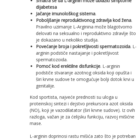
Smatra se da L-arginin može ublažiti simptome
dijabetesa
Jačanje imunološkog sistema
.
Poboljšanje reproduktivonog zdravlja kod žena
.
Pravilno uzimanje L-Arginina može blagotvorno
delovati na seksualno i reproduktivno zdravlje što
je dokazano u nekoliko studija.
Povećanje broja i pokretljivosti spermatozoida
. L-
arginin podstiče nastajanje i pokretljivost
spermatozoida.
Pomoć kod erektilne disfunkcije
. L-arginin
podstiče stvaranje azotnog oksida koji opušta i
širi krvne sudove te omogućuje bolji dotok krvi u
genitalije.
Kod sportista, najveće prednosti su uloga u
proteinskoj sintezi i dejstvo prekursora azot oksida
(NO), koji je vazodilatator (širi krvne sudove). Iz ovih
razloga, važan je za ćelijsku funkciju, razvoj mišićne
mase.
L-arginin doprinosi rastu mišića zato što je potreban