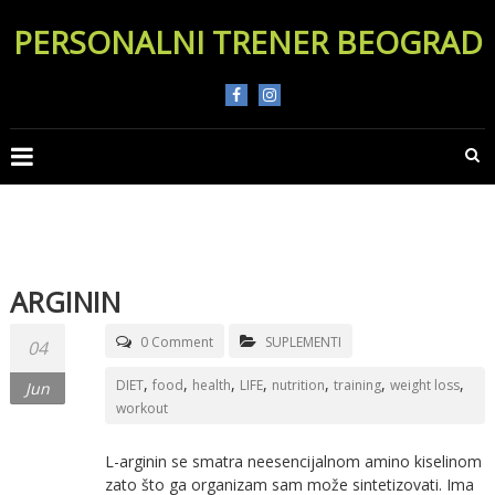
Skip
PERSONALNI TRENER BEOGRAD
to
content
ARGININ
0 Comment
SUPLEMENTI
04
,
,
,
,
,
,
,
DIET
food
health
LIFE
nutrition
training
weight loss
Jun
workout
L-arginin se smatra neesencijalnom amino kiselinom
zato što ga organizam sam može sintetizovati. Ima