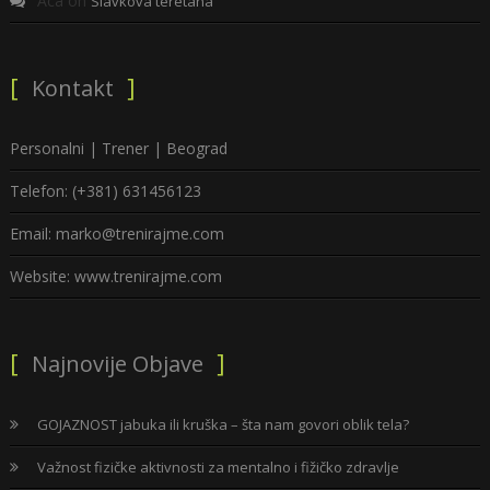
Aca
on
Slavkova teretana
Kontakt
Personalni | Trener | Beograd
Telefon: (+381) 631456123
Email: marko@trenirajme.com
Website: www.trenirajme.com
Najnovije Objave
GOJAZNOST jabuka ili kruška – šta nam govori oblik tela?
Važnost fizičke aktivnosti za mentalno i fižičko zdravlje