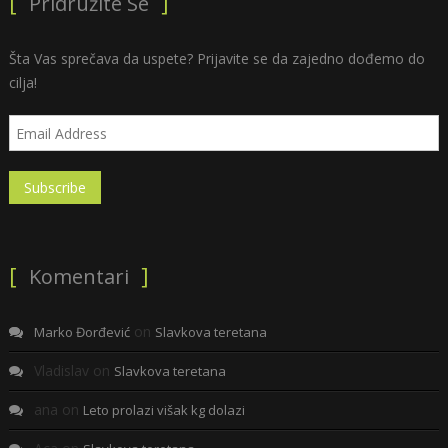
Pridružite Se
Šta Vas sprečava da uspete? Prijavite se da zajedno dođemo do
cilja!
Komentari
on
Marko Đorđević
Slavkova teretana
Vladislav
on
Slavkova teretana
ana
on
Leto prolazi višak kg dolazi