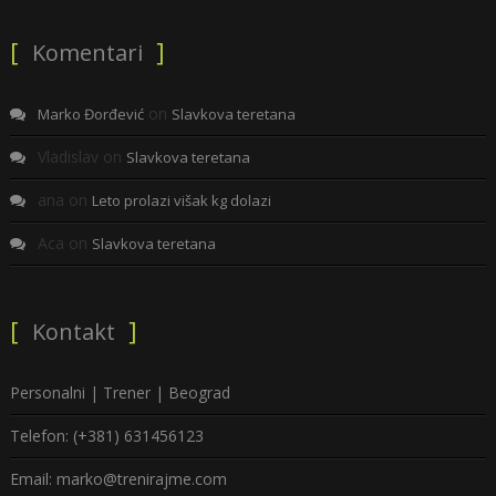
Komentari
on
Marko Đorđević
Slavkova teretana
Vladislav
on
Slavkova teretana
ana
on
Leto prolazi višak kg dolazi
Aca
on
Slavkova teretana
Kontakt
Personalni | Trener | Beograd
Telefon: (+381) 631456123
Email: marko@trenirajme.com