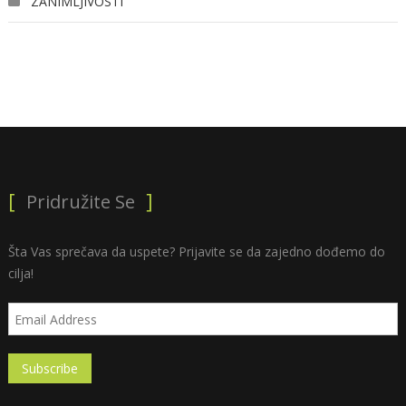
ZANIMLJIVOSTI
Pridružite Se
Šta Vas sprečava da uspete? Prijavite se da zajedno dođemo do
cilja!