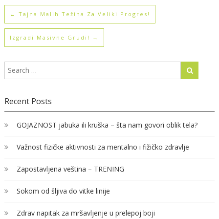
←
Tajna Malih Težina Za Veliki Progres!
Izgradi Masivne Grudi!
→
Recent Posts
GOJAZNOST jabuka ili kruška – šta nam govori oblik tela?
Važnost fizičke aktivnosti za mentalno i fižičko zdravlje
Zapostavljena veština – TRENING
Sokom od šljiva do vitke linije
Zdrav napitak za mršavljenje u prelepoj boji