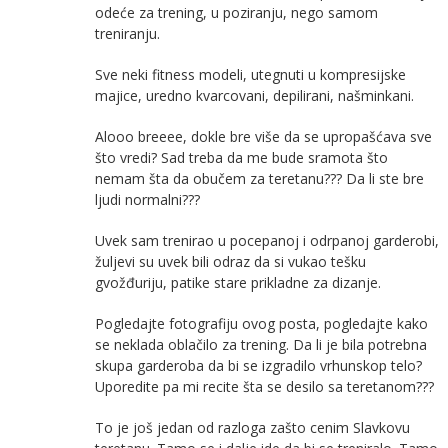
odeće za trening, u poziranju, nego samom
treniranju.
Sve neki fitness modeli, utegnuti u kompresijske
majice, uredno kvarcovani, depilirani, našminkani.
Alooo breeee, dokle bre više da se upropašćava sve
što vredi? Sad treba da me bude sramota što
nemam šta da obučem za teretanu??? Da li ste bre
ljudi normalni???
Uvek sam trenirao u pocepanoj i odrpanoj garderobi,
žuljevi su uvek bili odraz da si vukao tešku
gvožđuriju, patike stare prikladne za dizanje.
Pogledajte fotografiju ovog posta, pogledajte kako
se neklada oblačilo za trening. Da li je bila potrebna
skupa garderoba da bi se izgradilo vrhunskop telo?
Uporedite pa mi recite šta se desilo sa teretanom???
To je još jedan od razloga zašto cenim Slavkovu