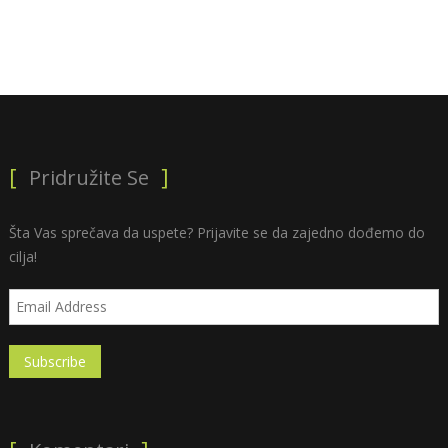
Pridružite Se
Šta Vas sprečava da uspete? Prijavite se da zajedno dođemo do
cilja!