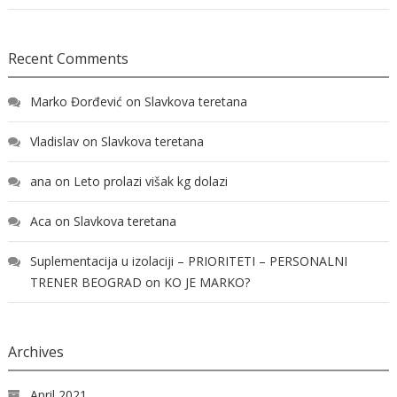
Recent Comments
Marko Đorđević
on
Slavkova teretana
Vladislav
on
Slavkova teretana
ana
on
Leto prolazi višak kg dolazi
Aca
on
Slavkova teretana
Suplementacija u izolaciji – PRIORITETI – PERSONALNI
TRENER BEOGRAD
on
KO JE MARKO?
Archives
April 2021