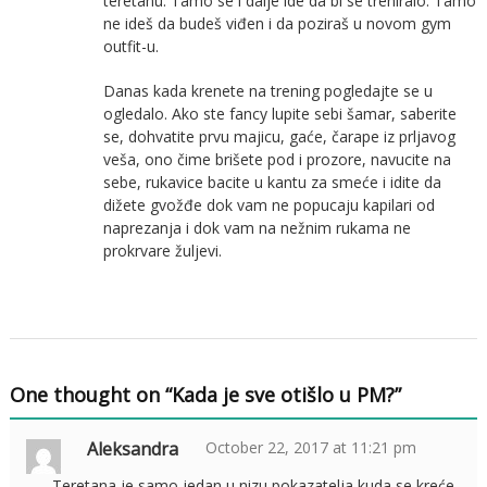
teretanu. Tamo se i dalje ide da bi se treniralo. Tamo
ne ideš da budeš viđen i da poziraš u novom gym
outfit-u.
Danas kada krenete na trening pogledajte se u
ogledalo. Ako ste fancy lupite sebi šamar, saberite
se, dohvatite prvu majicu, gaće, čarape iz prljavog
veša, ono čime brišete pod i prozore, navucite na
sebe, rukavice bacite u kantu za smeće i idite da
dižete gvožđe dok vam ne popucaju kapilari od
naprezanja i dok vam na nežnim rukama ne
prokrvare žuljevi.
One thought on “
Kada je sve otišlo u PM?
”
Aleksandra
October 22, 2017 at 11:21 pm
Teretana je samo jedan u nizu pokazatelja kuda se kreće