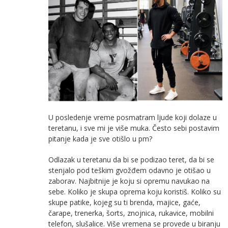
U posledenje vreme posmatram ljude koji dolaze u
teretanu, i sve mi je više muka. Često sebi postavim
pitanje kada je sve otišlo u pm?
Odlazak u teretanu da bi se podizao teret, da bi se
stenjalo pod teškim gvožđem odavno je otišao u
zaborav. Najbitnije je koju si opremu navukao na
sebe. Koliko je skupa oprema koju koristiš. Koliko su
skupe patike, kojeg su ti brenda, majice, gaće,
čarape, trenerka, šorts, znojnica, rukavice, mobilni
telefon, slušalice. Više vremena se provede u biranju