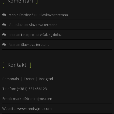
Komentari
on
Marko Đorđević
Slavkova teretana
Vladislav
on
Slavkova teretana
ana
on
Leto prolazi višak kg dolazi
Aca
on
Slavkova teretana
Kontakt
Personalni | Trener | Beograd
Telefon: (+381) 631456123
Email: marko@trenirajme.com
Website: www.trenirajme.com