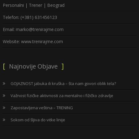
Personalni | Trener | Beograd
Telefon: (+381) 631456123
Email: marko@trenirajme.com
Website: www.trenirajme.com
Najnovije Objave
GOJAZNOST jabuka ili kruška – šta nam govori oblik tela?
Važnost fizičke aktivnosti za mentalno i fižičko zdravlje
Zapostavljena veština – TRENING
Sokom od šljiva do vitke linije