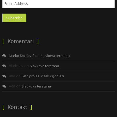
Komentari
on
Marko Đorđević
Slavkova teretana
Vladislav
on
Slavkova teretana
ana
on
Leto prolazi višak kg dolazi
Aca
on
Slavkova teretana
Kontakt