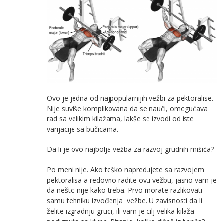
Ovo je jedna od najpopularnijih vežbi za pektoralise.
Nije suviše komplikovana da se nauči, omogućava
rad sa velikim kilažama, lakše se izvodi od iste
varijacije sa bučicama.
Da li je ovo najbolja vežba za razvoj grudnih mišića?
Po meni nije. Ako teško napredujete sa razvojem
pektoralisa a redovno radite ovu vežbu, jasno vam je
da nešto nije kako treba. Prvo morate razlikovati
samu tehniku izvođenja vežbe. U zavisnosti da li
želite izgradnju grudi, ili vam je cilj velika kilaža