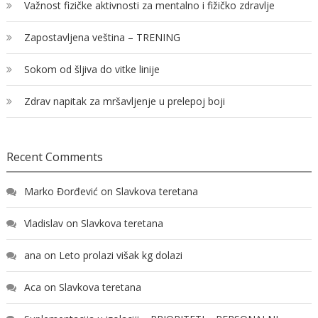
Važnost fizičke aktivnosti za mentalno i fižičko zdravlje
Zapostavljena veština – TRENING
Sokom od šljiva do vitke linije
Zdrav napitak za mršavljenje u prelepoj boji
Recent Comments
Marko Đorđević
on
Slavkova teretana
Vladislav
on
Slavkova teretana
ana
on
Leto prolazi višak kg dolazi
Aca
on
Slavkova teretana