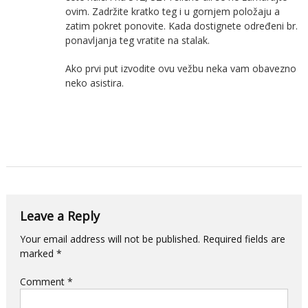
ovim. Zadržite kratko teg i u gornjem položaju a
zatim pokret ponovite. Kada dostignete određeni br.
ponavljanja teg vratite na stalak.
Ako prvi put izvodite ovu vežbu neka vam obavezno
neko asistira.
Leave a Reply
Your email address will not be published.
Required fields are
marked
*
Comment
*