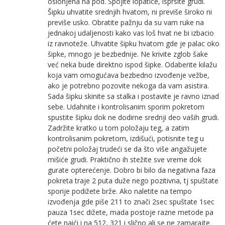
oslonjena na pod. Spojite lopatice, isprsite grudi.
Šipku uhvatite srednjih hvatom, ni previše široko ni
previše usko. Obratite pažnju da su vam ruke na
jednakoj udaljenosti kako vas loš hvat ne bi izbacio
iz ravnoteže. Uhvatite šipku hvatom gde je palac oko
šipke, mnogo je bezbednije. Ne krivite zglob šake
već neka bude direktno ispod šipke. Odaberite kilažu
koja vam omogućava bezbedno izvođenje vežbe,
ako je potrebno pozovite nekoga da vam asistira.
Sada šipku skinite sa stalka i postavite je ravno iznad
sebe. Udahnite i kontrolisanim sporim pokretom
spustite šipku dok ne dodirne srednji deo vaših grudi.
Zadržite kratko u tom položaju teg, a zatim
kontrolisanim pokretom, izdišući, potisnite teg u
početni položaj trudeći se da što više angažujete
mišiće grudi. Praktično ih stežite sve vreme dok
gurate opterećenje. Dobro bi bilo da negativna faza
pokreta traje 2 puta duže nego pozitivna, tj spuštate
sporije podižete brže. Ako naletite na tempo
izvođenja gde piše 211 to znači 2sec spuštate 1sec
pauza 1sec dižete, mada postoje razne metode pa
ćete naići i na 512, 321 i slično ali se ne zamarajte