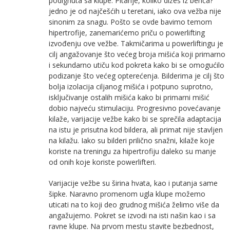
podignuta sa klupe. Pitanje, koliko dižeš iz benča?
jedno je od najčešćih u teretani, iako ova vežba nije
sinonim za snagu. Pošto se ovde bavimo temom
hipertrofije, zanemarićemo priču o powerlifting
izvođenju ove vežbe. Takmičarima u powerliftingu je
cilj angažovanje što većeg broja mišića koji primarno
i sekundarno utiču kod pokreta kako bi se omogućilo
podizanje što većeg opterećenja. Bilderima je cilj što
bolja izolacija ciljanog mišića i potpuno suprotno,
isključivanje ostalih mišića kako bi primarni mišić
dobio najveću stimulaciju. Progresivno povećavanje
kilaže, varijacije vežbe kako bi se sprečila adaptacija
na istu je prisutna kod bildera, ali primat nije stavljen
na kilažu. Iako su bilderi prilično snažni, kilaže koje
koriste na treningu za hipertrofiju daleko su manje
od onih koje koriste powerlifteri.
Varijacije vežbe su širina hvata, kao i putanja same
šipke. Naravno promenom ugla klupe možemo
uticati na to koji deo grudnog mišića želimo više da
angažujemo. Pokret se izvodi na isti našin kao i sa
ravne klupe. Na prvom mestu stavite bezbednost,