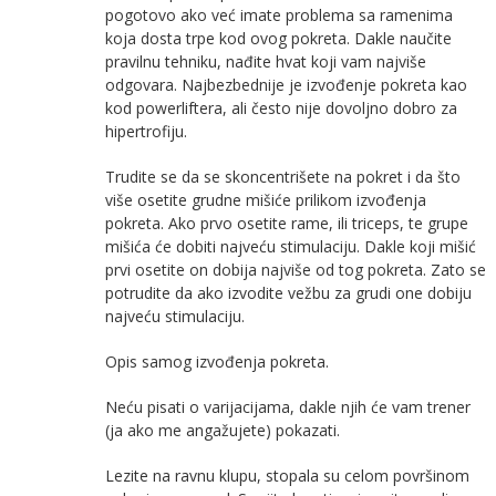
pogotovo ako već imate problema sa ramenima
koja dosta trpe kod ovog pokreta. Dakle naučite
pravilnu tehniku, nađite hvat koji vam najviše
odgovara. Najbezbednije je izvođenje pokreta kao
kod powerliftera, ali često nije dovoljno dobro za
hipertrofiju.
Trudite se da se skoncentrišete na pokret i da što
više osetite grudne mišiće prilikom izvođenja
pokreta. Ako prvo osetite rame, ili triceps, te grupe
mišića će dobiti najveću stimulaciju. Dakle koji mišić
prvi osetite on dobija najviše od tog pokreta. Zato se
potrudite da ako izvodite vežbu za grudi one dobiju
najveću stimulaciju.
Opis samog izvođenja pokreta.
Neću pisati o varijacijama, dakle njih će vam trener
(ja ako me angažujete) pokazati.
Lezite na ravnu klupu, stopala su celom površinom