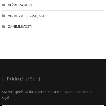
VEŽBE ZA RUKE
VEŽBE ZA TRBUŠNJAKE
ZANIMLJIVOSTI
Pridružite Se
Šta Vas sprečava da uspete? Prijavite se da zajedno dođemo do
cilja!