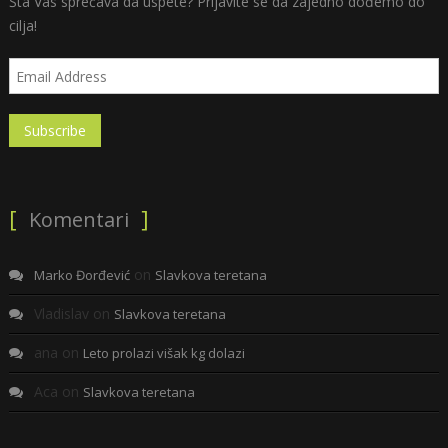
Šta Vas sprečava da uspete? Prijavite se da zajedno dođemo do
cilja!
Komentari
on
Marko Đorđević
Slavkova teretana
Vladislav
on
Slavkova teretana
ana
on
Leto prolazi višak kg dolazi
Aca
on
Slavkova teretana