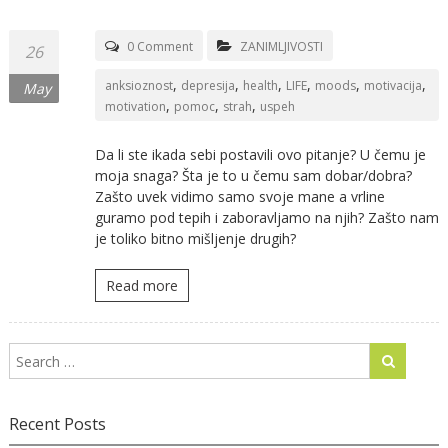
0 Comment
ZANIMLJIVOSTI
26
,
,
,
,
,
,
anksioznost
depresija
health
LIFE
moods
motivacija
May
,
,
,
motivation
pomoc
strah
uspeh
Da li ste ikada sebi postavili ovo pitanje? U čemu je
moja snaga? Šta je to u čemu sam dobar/dobra?
Zašto uvek vidimo samo svoje mane a vrline
guramo pod tepih i zaboravljamo na njih? Zašto nam
je toliko bitno mišljenje drugih?
Read more
Recent Posts