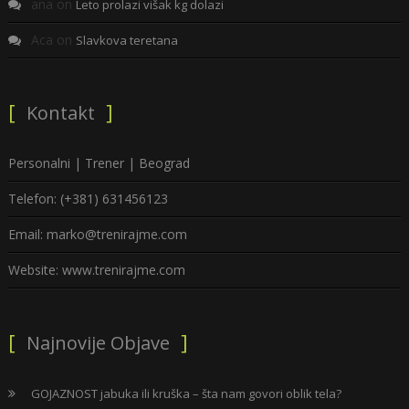
ana
on
Leto prolazi višak kg dolazi
Aca
on
Slavkova teretana
Kontakt
Personalni | Trener | Beograd
Telefon: (+381) 631456123
Email: marko@trenirajme.com
Website: www.trenirajme.com
Najnovije Objave
GOJAZNOST jabuka ili kruška – šta nam govori oblik tela?