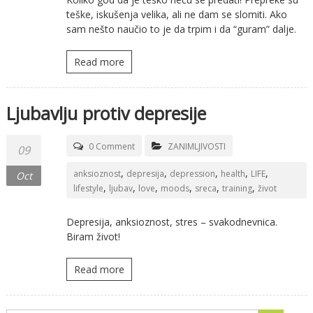
teške, iskušenja velika, ali ne dam se slomiti. Ako
sam nešto naučio to je da trpim i da “guram” dalje.
Read more
Ljubavlju protiv depresije
0 Comment
ZANIMLJIVOSTI
09
,
,
,
,
,
anksioznost
depresija
depression
health
LIFE
Oct
,
,
,
,
,
,
lifestyle
ljubav
love
moods
sreca
training
život
Depresija, anksioznost, stres – svakodnevnica.
Biram život!
Read more