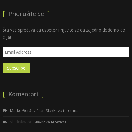
Pridružite Se
Šta Vas sprečava da uspete? Prijavite se da zajedno dođemo do
cilja!
Komentari
on
Marko Đorđević
Slavkova teretana
Vladislav
on
Slavkova teretana