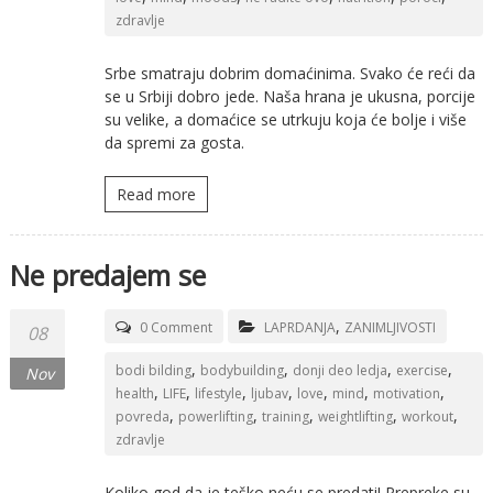
zdravlje
Srbe smatraju dobrim domaćinima. Svako će reći da
se u Srbiji dobro jede. Naša hrana je ukusna, porcije
su velike, a domaćice se utrkuju koja će bolje i više
da spremi za gosta.
Read more
Ne predajem se
,
0 Comment
LAPRDANJA
ZANIMLJIVOSTI
08
,
,
,
,
bodi bilding
bodybuilding
donji deo ledja
exercise
Nov
,
,
,
,
,
,
,
health
LIFE
lifestyle
ljubav
love
mind
motivation
,
,
,
,
,
povreda
powerlifting
training
weightlifting
workout
zdravlje
Koliko god da je teško neću se predati! Prepreke su