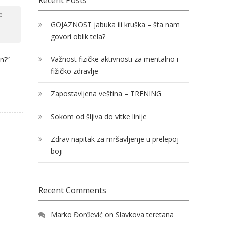
Recent Posts
e
GOJAZNOST jabuka ili kruška – šta nam
govori oblik tela?
Važnost fizičke aktivnosti za mentalno i
n?”
fižičko zdravlje
Zapostavljena veština – TRENING
Sokom od šljiva do vitke linije
Zdrav napitak za mršavljenje u prelepoj
boji
Recent Comments
Marko Đorđević
on
Slavkova teretana