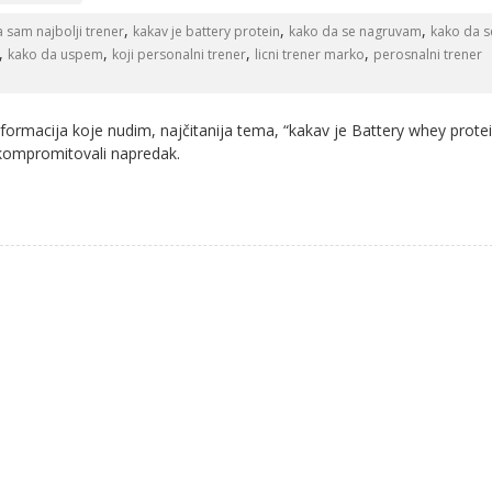
,
,
,
a sam najbolji trener
kakav je battery protein
kako da se nagruvam
kako da s
,
,
,
,
kako da uspem
koji personalni trener
licni trener marko
perosnalni trener
nformacija koje nudim, najčitanija tema, “kakav je Battery whey protei
 kompromitovali napredak.