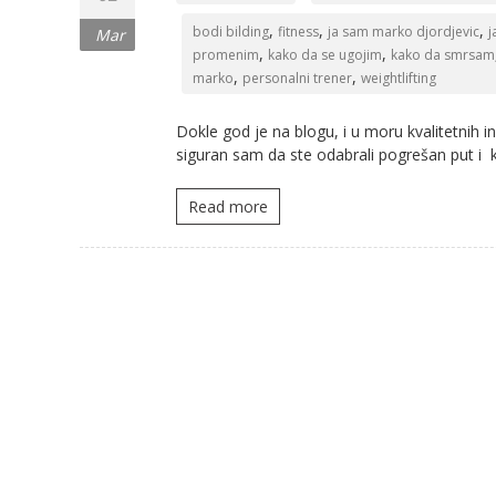
,
,
,
bodi bilding
fitness
ja sam marko djordjevic
j
Mar
,
,
promenim
kako da se ugojim
kako da smrsam
,
,
marko
personalni trener
weightlifting
Dokle god je na blogu, i u moru kvalitetnih i
siguran sam da ste odabrali pogrešan put i
Read more