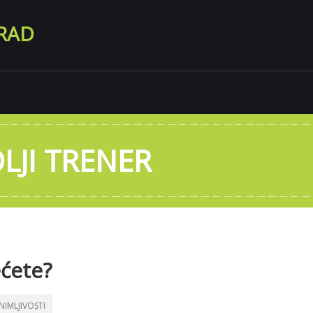
RAD
LJI TRENER
ećete?
NIMLJIVOSTI