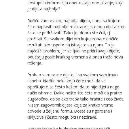
dostupnih informacija opet ostaje ono pitanje, koja
je dijeta najbolja?
Rećiću vam ovako, najbolja dijeta, i ona sa kojom
ćete napraviti najbolje rezultate jeste ona dijeta koje
ćete se pridržavati. Tako je, dobro ste čuli, tj.
pročitali. Sa svakom dijetom koju probate doćiće
rezultati ako uspete da istrajete sa njom. To je
najčešći problem, jer se ljudi ne pridržavaju dijete,
odustaju posle kratkog vremena a onda traže nova
rešenja.
Probao sam razne dijete, i sa svakom sam imao
uspeha. Nađite neku koju ćete moći da se
ispoštujete. Ja često kažem da to nije dijeta nego
način ishrane. Dakle nešto što ćete moći da pratite
dugoročno, da se ako treba tako hranite i ceo život.
Nisam zagovornik dijeta koje za kratko vreme
dovode u željenu formu. Dosta su rigorozne i
isključive i često mogu biti i nezdrave.
Ishrana treba da bude raznovrsna i da sadrži