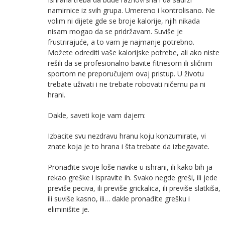
namirnice iz svih grupa. Umereno i kontrolisano. Ne
volim ni dijete gde se broje kalorije, njih nikada
nisam mogao da se pridržavam. Suviše je
frustrirajuće, a to vam je najmanje potrebno.
Možete odrediti vaše kalorijske potrebe, ali ako niste
rešili da se profesionalno bavite fitnesom ili sličnim
sportom ne preporučujem ovaj pristup. U životu
trebate uživati i ne trebate robovati ničemu pa ni
hrani.
Dakle, saveti koje vam dajem:
Izbacite svu nezdravu hranu koju konzumirate, vi
znate koja je to hrana i šta trebate da izbegavate.
Pronađite svoje loše navike u ishrani, ili kako bih ja
rekao greške i ispravite ih. Svako negde greši, ili jede
previše peciva, ili previše grickalica, ili previše slatkiša,
ili suviše kasno, ili… dakle pronađite grešku i
eliminišite je.