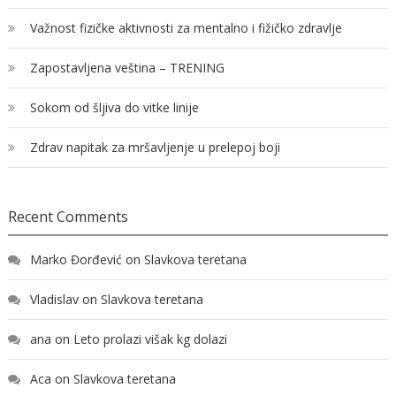
Važnost fizičke aktivnosti za mentalno i fižičko zdravlje
Zapostavljena veština – TRENING
Sokom od šljiva do vitke linije
Zdrav napitak za mršavljenje u prelepoj boji
Recent Comments
Marko Đorđević
on
Slavkova teretana
Vladislav
on
Slavkova teretana
ana
on
Leto prolazi višak kg dolazi
Aca
on
Slavkova teretana