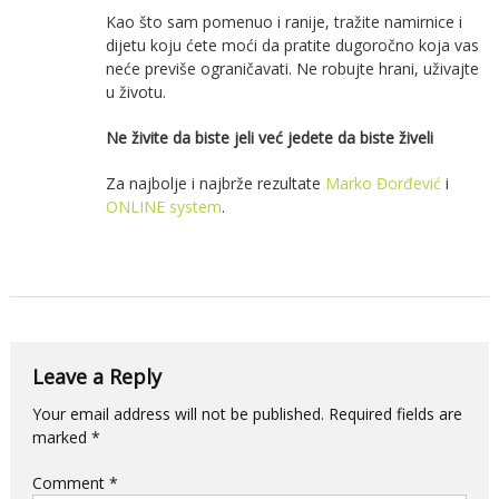
Kao što sam pomenuo i ranije, tražite namirnice i
dijetu koju ćete moći da pratite dugoročno koja vas
neće previše ograničavati. Ne robujte hrani, uživajte
u životu.
Ne živite da biste jeli već jedete da biste živeli
Za najbolje i najbrže rezultate
Marko Đorđević
i
ONLINE system
.
Leave a Reply
Your email address will not be published.
Required fields are
marked
*
Comment
*