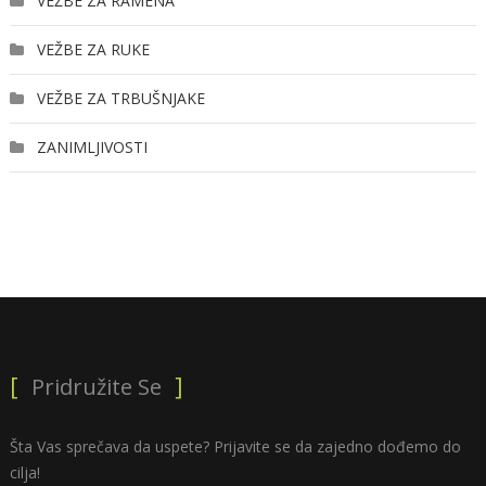
VEŽBE ZA RAMENA
VEŽBE ZA RUKE
VEŽBE ZA TRBUŠNJAKE
ZANIMLJIVOSTI
Pridružite Se
Šta Vas sprečava da uspete? Prijavite se da zajedno dođemo do
cilja!