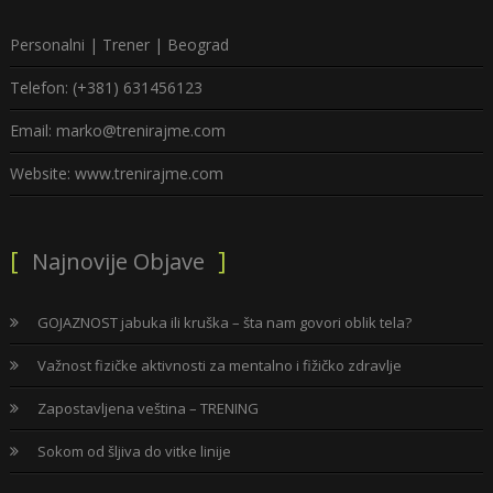
Personalni | Trener | Beograd
Telefon: (+381) 631456123
Email: marko@trenirajme.com
Website: www.trenirajme.com
Najnovije Objave
GOJAZNOST jabuka ili kruška – šta nam govori oblik tela?
Važnost fizičke aktivnosti za mentalno i fižičko zdravlje
Zapostavljena veština – TRENING
Sokom od šljiva do vitke linije