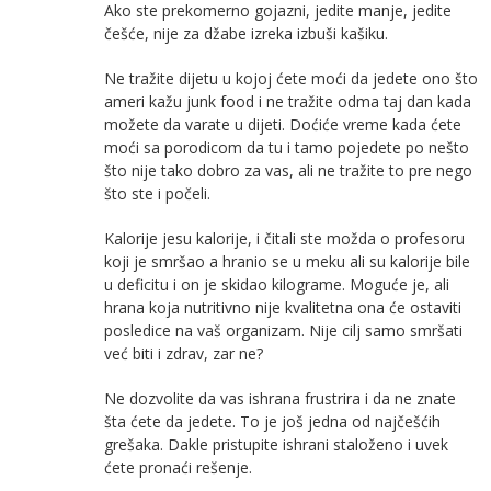
Ako ste prekomerno gojazni, jedite manje, jedite
češće, nije za džabe izreka izbuši kašiku.
Ne tražite dijetu u kojoj ćete moći da jedete ono što
ameri kažu junk food i ne tražite odma taj dan kada
možete da varate u dijeti. Doćiće vreme kada ćete
moći sa porodicom da tu i tamo pojedete po nešto
što nije tako dobro za vas, ali ne tražite to pre nego
što ste i počeli.
Kalorije jesu kalorije, i čitali ste možda o profesoru
koji je smršao a hranio se u meku ali su kalorije bile
u deficitu i on je skidao kilograme. Moguće je, ali
hrana koja nutritivno nije kvalitetna ona će ostaviti
posledice na vaš organizam. Nije cilj samo smršati
već biti i zdrav, zar ne?
Ne dozvolite da vas ishrana frustrira i da ne znate
šta ćete da jedete. To je još jedna od najčešćih
grešaka. Dakle pristupite ishrani staloženo i uvek
ćete pronaći rešenje.