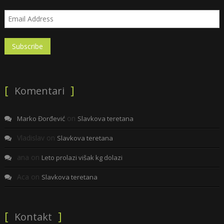
Komentari
on
Marko Đorđević
Slavkova teretana
Vladislav
on
Slavkova teretana
ana
on
Leto prolazi višak kg dolazi
Aca
on
Slavkova teretana
Kontakt