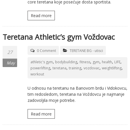
core teretana koje posećuje dosta sportista.
Read more
Teretana Athletic’s gym Voždovac
0 Comment
TERETANE BG - utisci
27
,
,
,
,
,
,
athletic's gym
bodybuilding
fitness
gym
health
LIFE
May
,
,
,
,
,
powerlifting
teretana
training
vozdovac
weightlifting
workout
U odnosu na teretanu na Banovom brdu i Vidokovcu,
tim redosledom, teretana na Voždovcu je najmanje
zadovoljila moje potrebe.
Read more