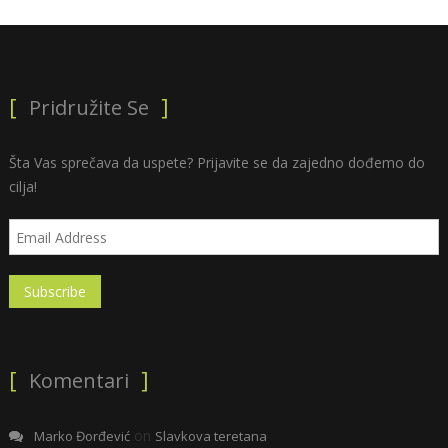
Pridružite Se
Šta Vas sprečava da uspete? Prijavite se da zajedno dođemo do
cilja!
Komentari
on
Marko Đorđević
Slavkova teretana