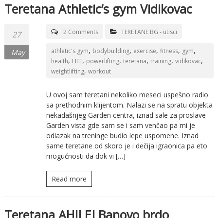
Teretana Athletic’s gym Vidikovac
2 Comments
TERETANE BG - utisci
27
,
,
,
,
,
athletic's gym
bodybuilding
exercise
fitness
gym
May
,
,
,
,
,
,
health
LIFE
powerlifting
teretana
training
vidikovac
,
weightlifting
workout
U ovoj sam teretani nekoliko meseci uspešno radio
sa prethodnim klijentom. Nalazi se na spratu objekta
nekadašnjeg Garden centra, iznad sale za proslave
Garden vista gde sam se i sam venčao pa mi je
odlazak na treninge budio lepe uspomene. Iznad
same teretane od skoro je i dečija igraonica pa eto
mogućnosti da dok vi […]
Read more
Teretana AHILEJ Banovo brdo