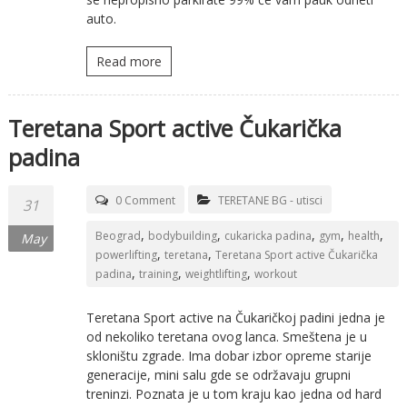
auto.
Read more
Teretana Sport active Čukarička
padina
0 Comment
TERETANE BG - utisci
31
,
,
,
,
,
Beograd
bodybuilding
cukaricka padina
gym
health
May
,
,
powerlifting
teretana
Teretana Sport active Čukarička
,
,
,
padina
training
weightlifting
workout
Teretana Sport active na Čukaričkoj padini jedna je
od nekoliko teretana ovog lanca. Smeštena je u
skloništu zgrade. Ima dobar izbor opreme starije
generacije, mini salu gde se održavaju grupni
treninzi. Poznata je u tom kraju kao jedna od hard