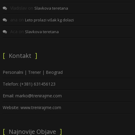
Vladislav
on
Slavkova teretana
ana
on
Leto prolazi višak kg dolazi
Aca
on
Slavkova teretana
Kontakt
Personalni | Trener | Beograd
Telefon: (+381) 631456123
Email: marko@trenirajme.com
Website: www.trenirajme.com
Najnovije Objave