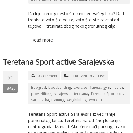
Da li je trening nešto što čini deo vašeg bića? Da li
trenirate zato što volite, zato što ste zavisni od
tegova ili trenirate zbog nekog trenutnog cilja?
Read more
Teretana Sport active Sarajevska
0 Comment
TERETANE BG - utisci
31
,
,
,
,
,
,
Beograd
bodybuilding
exercise
fitness
gym
health
May
,
,
,
powerlifting
sarajevska
teretana
Teretana Sport active
,
,
,
Sarajevska
training
weightlifting
workout
Teretana Sport active Sarajevska iz već ranije
pomenutog lanca. Teretana na odličnoj lokaciji u
centru grada. Mana, teško ćete naći parking, a ako
se nepropisno parkirate 99% će vam pauk odneti