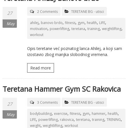
2 Comments
TERETANE BG - utisci
27
,
,
,
,
,
,
ahilej
banovo brdo
fitness
gym
health
LIFE
May
,
,
,
,
,
motivation
powerlifting
teretana
training
weightlifting
workout
Opis teretane već poznatog lanca Ahilej, a koji sam
izostavio zbog manjka slobodnog vremena.
Read more
Teretana Hammer Gym SC Rakovica
3 Comments
TERETANE BG - utisci
27
,
,
,
,
,
,
bodybuilding
exercise
fitness
gym
hammer
health
May
,
,
,
,
,
,
LIFE
powerlifting
rakovica
teretana
training
TRENING
,
,
weight
weightlifting
workout