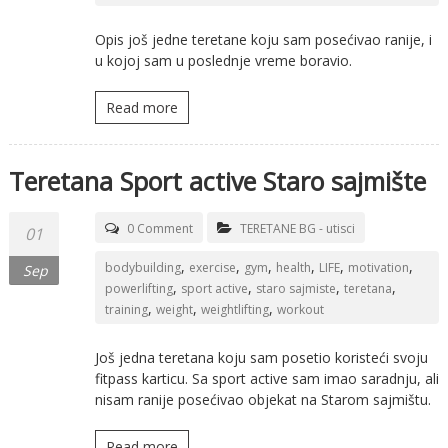
Opis još jedne teretane koju sam posećivao ranije, i
u kojoj sam u poslednje vreme boravio.
Read more
Teretana Sport active Staro sajmište
0 Comment
TERETANE BG - utisci
01
,
,
,
,
,
,
bodybuilding
exercise
gym
health
LIFE
motivation
Sep
,
,
,
,
powerlifting
sport active
staro sajmiste
teretana
,
,
,
training
weight
weightlifting
workout
Još jedna teretana koju sam posetio koristeći svoju
fitpass karticu. Sa sport active sam imao saradnju, ali
nisam ranije posećivao objekat na Starom sajmištu.
Read more