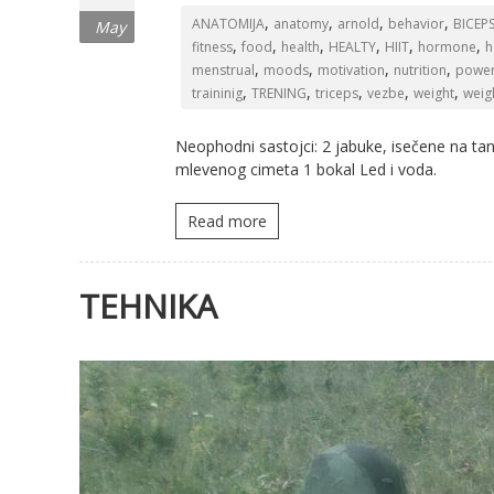
,
,
,
,
ANATOMIJA
anatomy
arnold
behavior
BICEP
May
,
,
,
,
,
,
fitness
food
health
HEALTY
HIIT
hormone
h
,
,
,
,
menstrual
moods
motivation
nutrition
powerl
,
,
,
,
,
traininig
TRENING
triceps
vezbe
weight
weig
Neophodni sastojci: 2 jabuke, isečene na tank
mlevenog cimeta 1 bokal Led i voda.
Read more
TEHNIKA