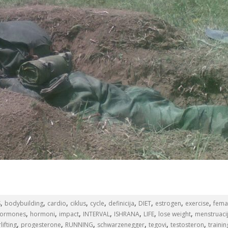
,
,
,
,
,
,
,
,
,
S
bodybuilding
cardio
ciklus
cycle
definicija
DIET
estrogen
exercise
fema
,
,
,
,
,
,
,
ormones
hormoni
impact
INTERVAL
ISHRANA
LIFE
lose weight
menstruaci
,
,
,
,
,
,
ifting
progesterone
RUNNING
schwarzenegger
tegovi
testosteron
trainin