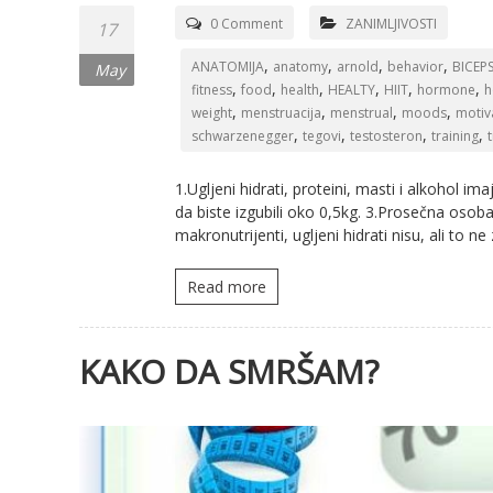
0 Comment
ZANIMLJIVOSTI
17
,
,
,
,
ANATOMIJA
anatomy
arnold
behavior
BICEP
May
,
,
,
,
,
,
fitness
food
health
HEALTY
HIIT
hormone
h
,
,
,
,
weight
menstruacija
menstrual
moods
motiv
,
,
,
,
schwarzenegger
tegovi
testosteron
training
1.Ugljeni hidrati, proteini, masti i alkohol im
da biste izgubili oko 0,5kg. 3.Prosečna osob
makronutrijenti, ugljeni hidrati nisu, ali to n
Read more
KAKO DA SMRŠAM?