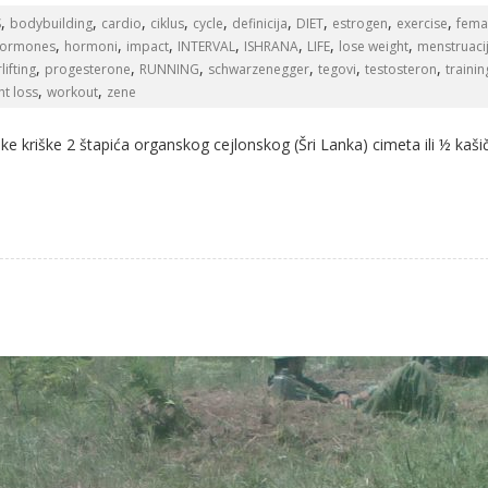
,
,
,
,
,
,
,
,
,
S
bodybuilding
cardio
ciklus
cycle
definicija
DIET
estrogen
exercise
fema
,
,
,
,
,
,
,
ormones
hormoni
impact
INTERVAL
ISHRANA
LIFE
lose weight
menstruaci
,
,
,
,
,
,
ifting
progesterone
RUNNING
schwarzenegger
tegovi
testosteron
trainin
,
,
ht loss
workout
zene
e kriške 2 štapića organskog cejlonskog (Šri Lanka) cimeta ili ½ kaši