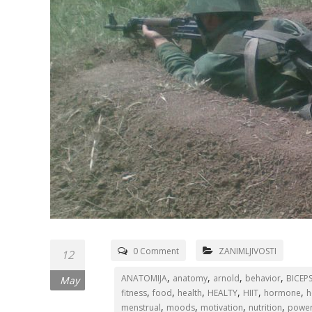
0 Comment
ZANIMLJIVOSTI
12
,
,
,
,
ANATOMIJA
anatomy
arnold
behavior
BICEP
May
,
,
,
,
,
,
fitness
food
health
HEALTY
HIIT
hormone
h
,
,
,
,
menstrual
moods
motivation
nutrition
powerl