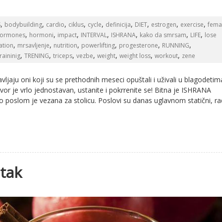
,
,
,
,
,
,
,
,
,
S
bodybuilding
cardio
ciklus
cycle
definicija
DIET
estrogen
exercise
fema
,
,
,
,
,
,
,
ormones
hormoni
impact
INTERVAL
ISHRANA
kako da smrsam
LIFE
lose
,
,
,
,
,
,
ation
mrsavljenje
nutrition
powerlifting
progesterone
RUNNING
,
,
,
,
,
,
,
traininig
TRENING
triceps
vezbe
weight
weight loss
workout
zene
vljaju oni koji su se prethodnih meseci opuštali i uživali u blagodetima
r je vrlo jednostavan, ustanite i pokrrenite se! Bitna je ISHRANA
 poslom je vezana za stolicu. Poslovi su danas uglavnom statični, ra
itak