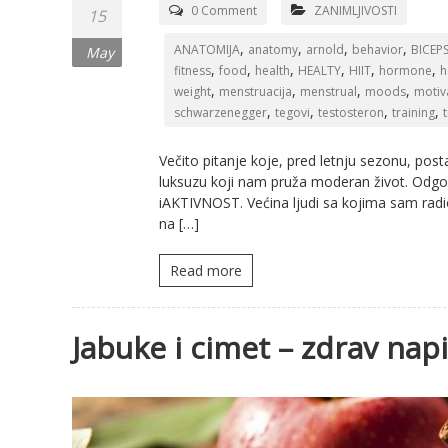
0 Comment
ZANIMLJIVOSTI
15
,
,
,
,
ANATOMIJA
anatomy
arnold
behavior
BICEP
May
,
,
,
,
,
,
fitness
food
health
HEALTY
HIIT
hormone
h
,
,
,
,
weight
menstruacija
menstrual
moods
motiv
,
,
,
,
schwarzenegger
tegovi
testosteron
training
Večito pitanje koje, pred letnju sezonu, posta
luksuzu koji nam pruža moderan život. Odgovo
iAKTIVNOST. Većina ljudi sa kojima sam radio
na […]
Read more
Jabuke i cimet – zdrav nap