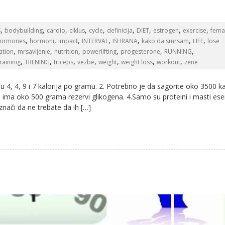
,
,
,
,
,
,
,
,
,
S
bodybuilding
cardio
ciklus
cycle
definicija
DIET
estrogen
exercise
fema
,
,
,
,
,
,
,
ormones
hormoni
impact
INTERVAL
ISHRANA
kako da smrsam
LIFE
lose
,
,
,
,
,
,
ation
mrsavljenje
nutrition
powerlifting
progesterone
RUNNING
,
,
,
,
,
,
,
traininig
TRENING
triceps
vezbe
weight
weight loss
workout
zene
aju 4, 4, 9 i 7 kalorija po gramu. 2. Potrebno je da sagorite oko 3500 ka
a ima oko 500 grama rezervi glikogena. 4.Samo su proteini i masti esen
e znači da ne trebate da ih […]